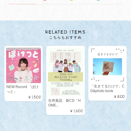
RELATED ITEMS
こちらもおすすめ
「生きてるだけで」C
NEW Record 「ぽけ
D&photo book
っと」
¥800
¥1,500
矢嵜風花 新CD「H
OME」
¥1,600