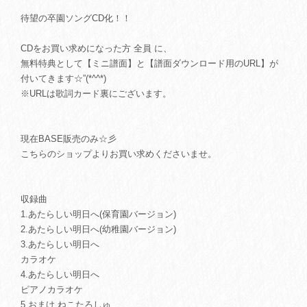
待望の卒園ソングCD化！！
CDをお買い求めになった方 全員 に、
無料特典として【ミニ譜面】と【譜面ダウンロード用のURL】が
付いてきます☆”(*^^*)
※URLは歌詞カード裏にございます。
現在BASE販売のみ☆彡
こちらのショップよりお買い求めくださいませ。
収録曲
1.あたらしい明日へ(保育園バージョン)
2.あたらしい明日へ(幼稚園バージョン)
3.あたらしい明日へ
カラオケ
4.あたらしい明日へ
ピアノカラオケ
5.おまけ ねこたろしゅ